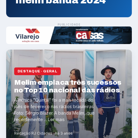
melin banda 2024
PUBLICIDADE
DESTAQUE · GERAL
Melim emplaca três sucessos
no Top 10 nacional das rádios
A música “Quintal” foi a mais tocada do
mês de fevereiro nas rádios brasileiras
Foto: Sérgio Blazer A banda Melim, que
recentemente ... Ler mais
Redação RJ Cidades · há 3 anos