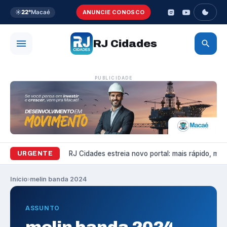
☀️
22°
Macaé
ANUNCIE CONOSCO
RJ Cidades
PUBLICIDADE
Variedades
RJ Cidades estreia novo portal: mais rápido, mais 
URGENTE
Início
›
melin banda 2024
ASSUNTO