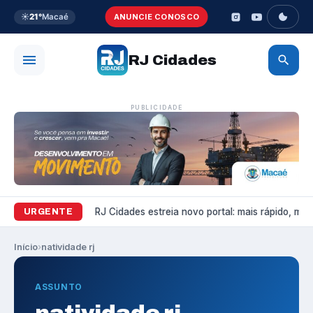
☀️
21°
Macaé
ANUNCIE CONOSCO
RJ Cidades
PUBLICIDADE
Variedades
RJ Cidades estreia novo portal: mais rápido, mais 
URGENTE
Início
›
natividade rj
ASSUNTO