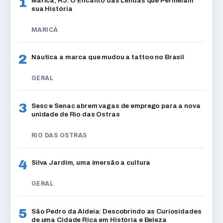
1
Maricá, RJ: O Encanto das Lendas que Permeiam
sua História
MARICÁ
2
Náutica a marca que mudou a tattoo no Brasil
GERAL
3
Sesc e Senac abrem vagas de emprego para a nova
unidade de Rio das Ostras
RIO DAS OSTRAS
4
Silva Jardim, uma imersão a cultura
GERAL
5
São Pedro da Aldeia: Descobrindo as Curiosidades
de uma Cidade Rica em História e Beleza