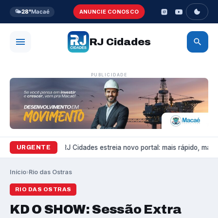
🌤️
28°
Macaé
ANUNCIE CONOSCO
RJ Cidades
PUBLICIDADE
Variedades
RJ Cidades estreia novo portal: mais rápido, mais b
URGENTE
Início
›
Rio das Ostras
RIO DAS OSTRAS
KD O SHOW: Sessão Extra