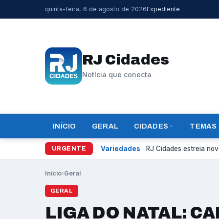
quinta-feira, 6 de agosto de 2026
Expediente
RJ Cidades
Notícia que conecta
INÍCIO
GERAL
CIDADES
TEMAS
Variedades
RJ Cidades estreia novo
URGENTE
Início
›
Geral
GERAL
LIGA DO NATAL: C