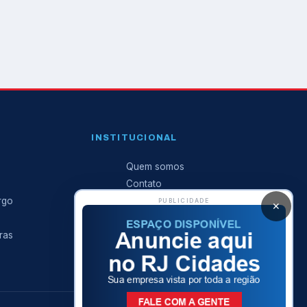
INSTITUCIONAL
Quem somos
Contato
rgo
Anuncie conosco
PUBLICIDADE
✕
Expediente
ras
Política de privacidade