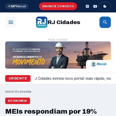
☀️
24°
Macaé
ANUNCIE CONOSCO
RJ Cidades
PUBLICIDADE
Variedades
RJ Cidades estreia novo portal: mais rápido, mais bo
URGENTE
Início
›
Economia
ECONOMIA
MEIs respondiam por 19%