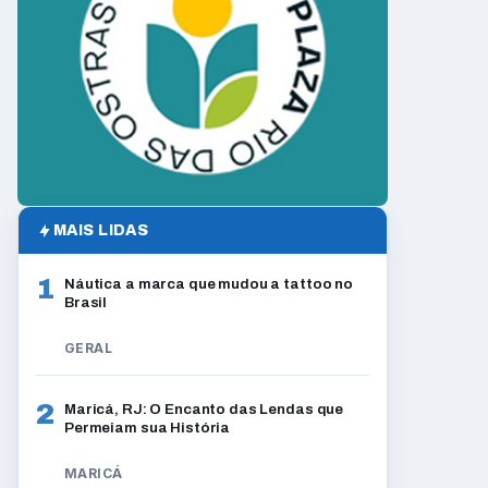
MAIS LIDAS
1
Náutica a marca que mudou a tattoo no
Brasil
GERAL
2
Maricá, RJ: O Encanto das Lendas que
Permeiam sua História
MARICÁ