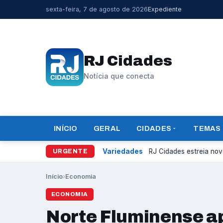
sexta-feira, 7 de agosto de 2026
Expediente
RJ Cidades
Notícia que conecta
INÍCIO
GERAL
CIDADES
TEMAS
Variedades
RJ Cidades estreia novo
URGENTE
Início
›
Economia
ECONOMIA
Norte Fluminense a