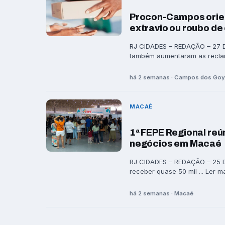
Procon-Campos orien
extravio ou roubo d
RJ CIDADES – REDAÇÃO – 27 D
também aumentaram as reclam
há 2 semanas · Campos dos Go
MACAÉ
1ª FEPE Regional reú
negócios em Macaé
RJ CIDADES – REDAÇÃO – 25 D
receber quase 50 mil ... Ler m
há 2 semanas · Macaé