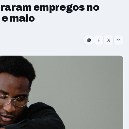
eraram empregos no
 e maio