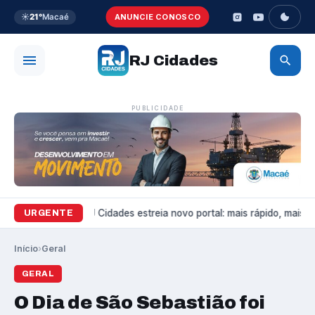
☀️
21°
Macaé
ANUNCIE CONOSCO
RJ Cidades
PUBLICIDADE
Variedades
RJ Cidades estreia novo portal: mais rápido, mais bo
URGENTE
Início
›
Geral
GERAL
O Dia de São Sebastião foi