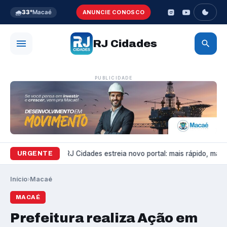
🌧️
33°
Macaé
ANUNCIE CONOSCO
RJ Cidades
PUBLICIDADE
Variedades
RJ Cidades estreia novo portal: mais rápido, mais b
URGENTE
Início
›
Macaé
MACAÉ
Prefeitura realiza Ação em