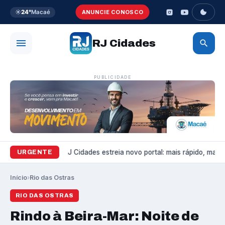
☀️
24°
Macaé
ANUNCIE CONOSCO
RJ Cidades
PUBLICIDADE
Variedades
RJ Cidades estreia novo portal: mais rápido, mais bo
URGENTE
Início
›
Rio das Ostras
RIO DAS OSTRAS
Rindo à Beira-Mar: Noite de