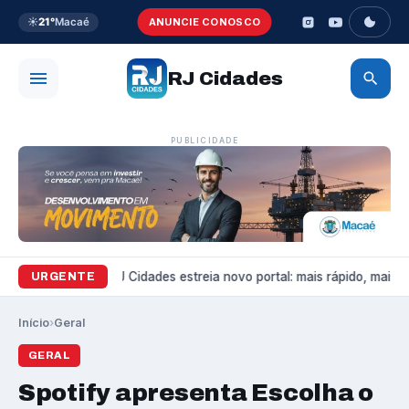
☀️
21°
Macaé
ANUNCIE CONOSCO
RJ Cidades
PUBLICIDADE
Variedades
RJ Cidades estreia novo portal: mais rápido, mais bon
URGENTE
Início
›
Geral
GERAL
Spotify apresenta Escolha o