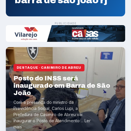
barra de sao joao rj
PUBLICIDADE
DESTAQUE · CASIMIRO DE ABREU
Posto do INSS será
inaugurado em Barra de São
João
Com a presença do ministro da
Previdência Social, Carlos Lupi, a
Prefeitura de Casimiro de Abreu vai
inaugurar o Posto de Atendimento ... Ler
mais