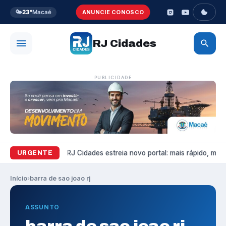
🌤️
23°
Macaé
ANUNCIE CONOSCO
RJ Cidades
PUBLICIDADE
Variedades
RJ Cidades estreia novo portal: mais rápido, mais 
URGENTE
Início
›
barra de sao joao rj
ASSUNTO