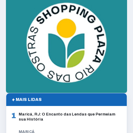
MAIS LIDAS
1
Maricá, RJ: O Encanto das Lendas que Permeiam
sua História
MARICÁ