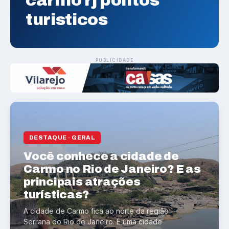
carmo rj pontos
turisticos
PUBLICIDADE
DESTAQUE · GERAL
Você conhece a cidade de
Carmo no Rio de Janeiro? E as
principais atrações
turísticas?
A cidade de Carmo fica ao norte da região
Serrana do Rio de Janeiro. É uma cidade