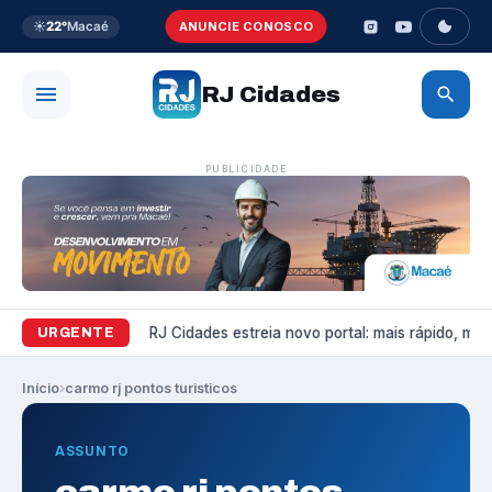
☀️
22°
Macaé
ANUNCIE CONOSCO
RJ Cidades
PUBLICIDADE
Variedades
RJ Cidades estreia novo portal: mais rápido, mais 
URGENTE
Início
›
carmo rj pontos turisticos
ASSUNTO