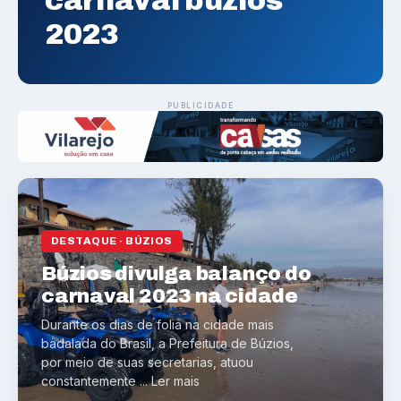
carnaval búzios
2023
PUBLICIDADE
DESTAQUE · BÚZIOS
Búzios divulga balanço do
carnaval 2023 na cidade
Durante os dias de folia na cidade mais
badalada do Brasil, a Prefeitura de Búzios,
por meio de suas secretarias, atuou
constantemente ... Ler mais