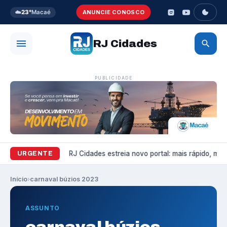
☁️
23°
Macaé
ANUNCIE CONOSCO
RJ Cidades
PUBLICIDADE
Variedades
RJ Cidades estreia novo portal: mais rápido, mais 
URGENTE
Início
›
carnaval búzios 2023
ASSUNTO