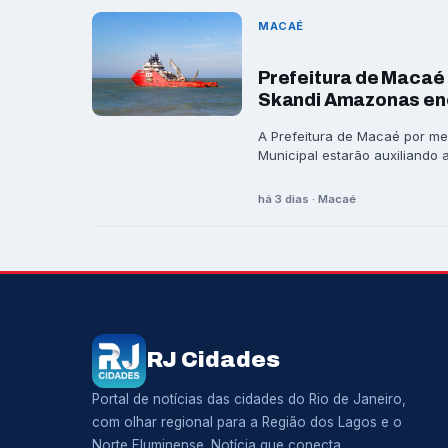
MACAÉ
Prefeitura de Macaé 
Skandi Amazonas en
A Prefeitura de Macaé por me
Municipal estarão auxiliando a 
há 3 dias · Macaé
RJ Cidades
Portal de notícias das cidades do Rio de Janeiro,
com olhar regional para a Região dos Lagos e o
Norte Fluminense. Notícia que conecta.