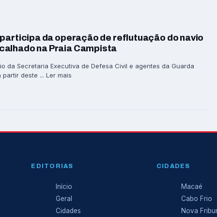
participa da operação de reflutuação do navio
calhado na Praia Campista
io da Secretaria Executiva de Defesa Civil e agentes da Guarda
partir deste ... Ler mais
EDITORIAS
CIDADES
Início
Macaé
Geral
Cabo Frio
Cidades
Nova Fribu