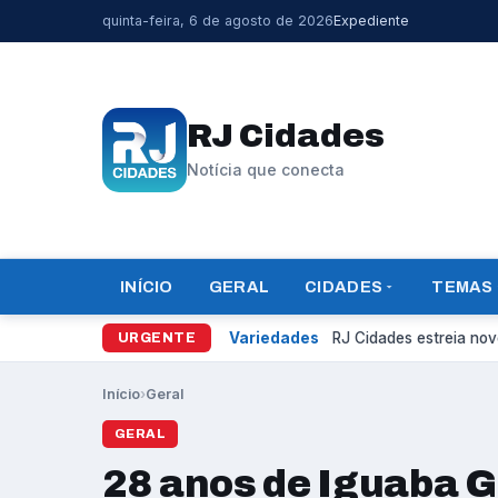
quinta-feira, 6 de agosto de 2026
Expediente
RJ Cidades
Notícia que conecta
INÍCIO
GERAL
CIDADES
TEMAS
Variedades
RJ Cidades estreia novo
URGENTE
Início
›
Geral
GERAL
28 anos de Iguaba 