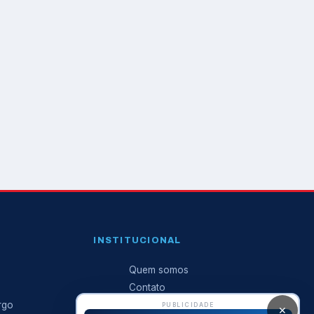
INSTITUCIONAL
Quem somos
Contato
rgo
Anuncie conosco
PUBLICIDADE
✕