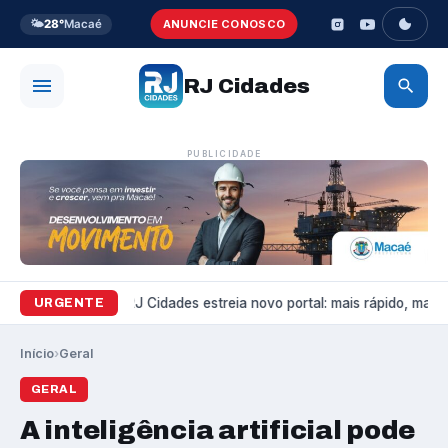
🌤️
28°
Macaé
ANUNCIE CONOSCO
RJ Cidades
PUBLICIDADE
Variedades
RJ Cidades estreia novo portal: mais rápido, mais b
URGENTE
Início
›
Geral
GERAL
A inteligência artificial pode