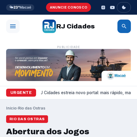
🌤️
23°
Macaé
ANUNCIE CONOSCO
RJ Cidades
PUBLICIDADE
Variedades
RJ Cidades estreia novo portal: mais rápido, mais bo
URGENTE
Início
›
Rio das Ostras
RIO DAS OSTRAS
Abertura dos Jogos