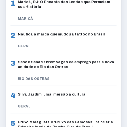
1
Maricá, RJ: O Encanto das Lendas que Permeiam
sua História
MARICÁ
2
Náutica a marca que mudou a tattoo no Brasil
GERAL
3
Sesc e Senac abrem vagas de emprego para a nova
unidade de Rio das Ostras
RIO DAS OSTRAS
4
Silva Jardim, uma imersão a cultura
GERAL
5
Bruxo Malagueta o ‘Bruxo das Famosas’ irá criar a
Primeira Igreja da Pomba Gira do Brasil