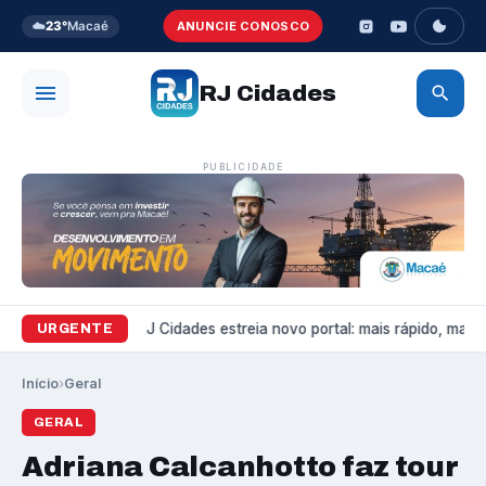
☁️
23°
Macaé
ANUNCIE CONOSCO
RJ Cidades
PUBLICIDADE
Variedades
RJ Cidades estreia novo portal: mais rápido, mais b
URGENTE
Início
›
Geral
GERAL
Adriana Calcanhotto faz tour