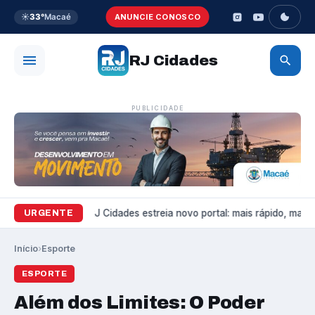
☀️
33°
Macaé
ANUNCIE CONOSCO
RJ Cidades
PUBLICIDADE
Variedades
RJ Cidades estreia novo portal: mais rápido, mais bo
URGENTE
Início
›
Esporte
ESPORTE
Além dos Limites: O Poder