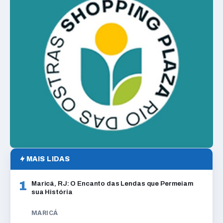
MAIS LIDAS
1
Maricá, RJ: O Encanto das Lendas que Permeiam
sua História
MARICÁ