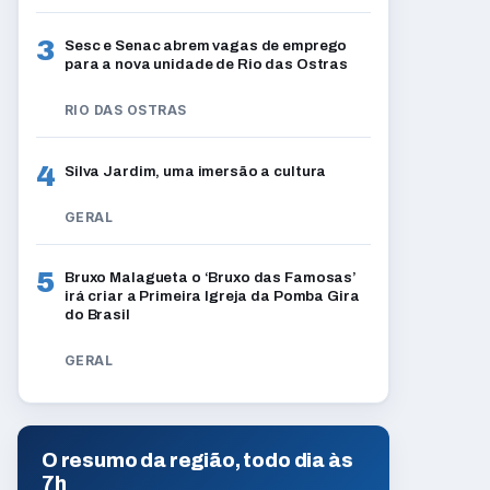
3
Sesc e Senac abrem vagas de emprego
para a nova unidade de Rio das Ostras
RIO DAS OSTRAS
4
Silva Jardim, uma imersão a cultura
GERAL
5
Bruxo Malagueta o ‘Bruxo das Famosas’
irá criar a Primeira Igreja da Pomba Gira
do Brasil
GERAL
O resumo da região, todo dia às
7h