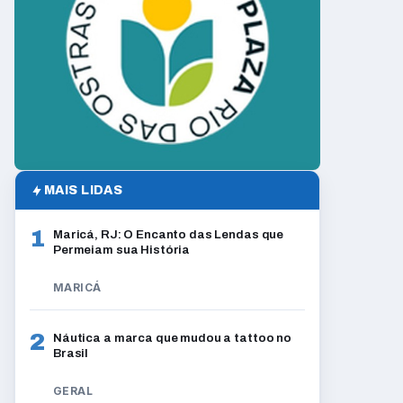
MAIS LIDAS
1
Maricá, RJ: O Encanto das Lendas que
Permeiam sua História
MARICÁ
2
Náutica a marca que mudou a tattoo no
Brasil
GERAL