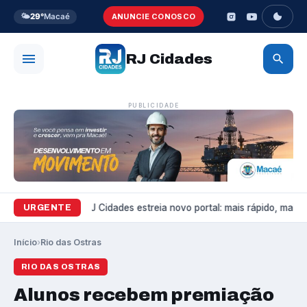
🌤️
29°
Macaé
ANUNCIE CONOSCO
RJ Cidades
PUBLICIDADE
Variedades
RJ Cidades estreia novo portal: mais rápido, mais bo
URGENTE
Início
›
Rio das Ostras
RIO DAS OSTRAS
Alunos recebem premiação