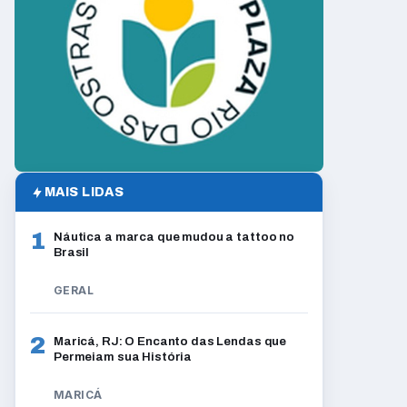
MAIS LIDAS
1
Náutica a marca que mudou a tattoo no
Brasil
GERAL
2
Maricá, RJ: O Encanto das Lendas que
Permeiam sua História
MARICÁ