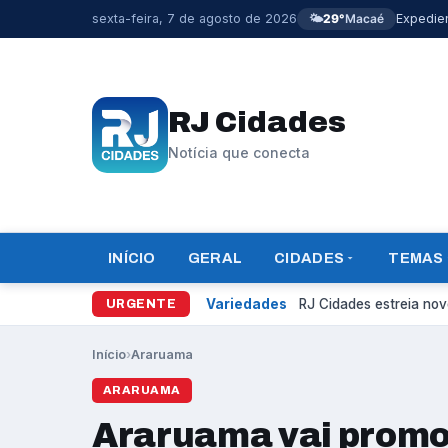
sexta-feira, 7 de agosto de 2026
🌤️
29°
Macaé
Expedie
RJ Cidades
Notícia que conecta
INÍCIO
GERAL
CIDADES
TEMAS
Variedades
RJ Cidades estreia novo
URGENTE
Início
›
Araruama
ARARUAMA
Araruama vai prom