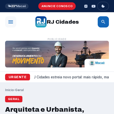
🌤️
23°
Macaé
ANUNCIE CONOSCO
RJ Cidades
PUBLICIDADE
Variedades
RJ Cidades estreia novo portal: mais rápido, mais bon
URGENTE
Início
›
Geral
GERAL
Arquiteta e Urbanista,