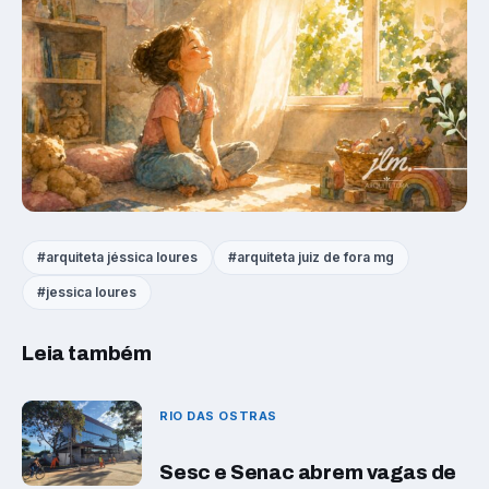
arquiteta jéssica loures
arquiteta juiz de fora mg
jessica loures
Leia também
RIO DAS OSTRAS
Sesc e Senac abrem vagas de