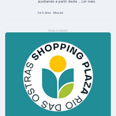
auxiliando a partir deste ... Ler mais
há 5 dias · Macaé
PUBLICIDADE