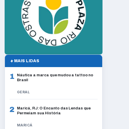
MAIS LIDAS
1
Náutica a marca que mudou a tattoo no
Brasil
GERAL
2
Maricá, RJ: O Encanto das Lendas que
Permeiam sua História
MARICÁ