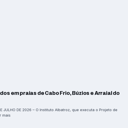
dos em praias de Cabo Frio, Búzios e Arraial do
 JULHO DE 2026 – O Instituto Albatroz, que executa o Projeto de
r mais