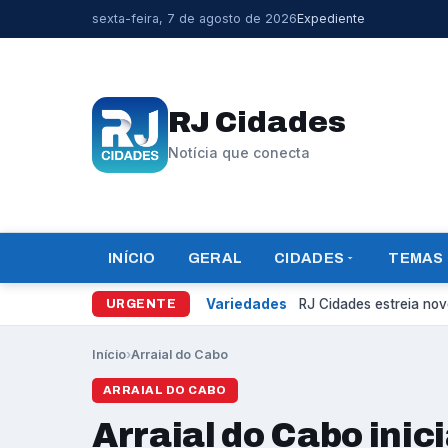
sexta-feira, 7 de agosto de 2026
Expediente
RJ Cidades
Notícia que conecta
INÍCIO
GERAL
CIDADES
TEMAS
Variedades
RJ Cidades estreia novo
URGENTE
Início
›
Arraial do Cabo
ARRAIAL DO CABO
Arraial do Cabo inic