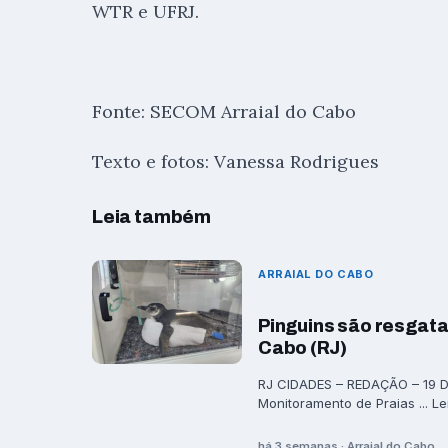
WTR e UFRJ.
Fonte: SECOM Arraial do Cabo
Texto e fotos: Vanessa Rodrigues
Leia também
ARRAIAL DO CABO
Pinguins são resgata
Cabo (RJ)
RJ CIDADES – REDAÇÃO – 19 DE
Monitoramento de Praias ... Le
há 3 semanas · Arraial do Cabo