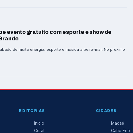
be evento gratuito com esporte e show de
 Grande
sábado de muita energia, esporte e música à beira-mar. No próximo
EDITORIAS
CIDADES
Início
Macaé
Geral
Cabo Frio