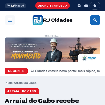
🌤️
32°
Macaé
ANUNCIE CONOSCO
RJ Cidades
PUBLICIDADE
Variedades
RJ Cidades estreia novo portal: mais rápido, mais b
URGENTE
Início
›
Arraial do Cabo
ARRAIAL DO CABO
Arraial do Cabo recebe