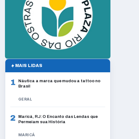
MAIS LIDAS
1
Náutica a marca que mudou a tattoo no
Brasil
GERAL
2
Maricá, RJ: O Encanto das Lendas que
Permeiam sua História
MARICÁ