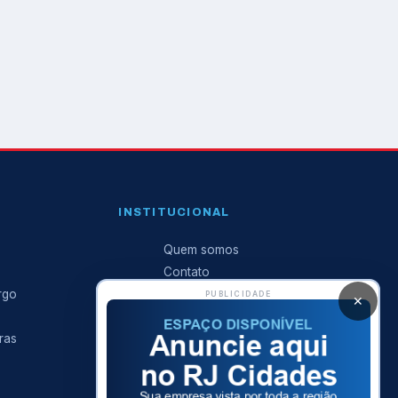
INSTITUCIONAL
Quem somos
Contato
rgo
Anuncie conosco
PUBLICIDADE
✕
Expediente
ras
Política de privacidade