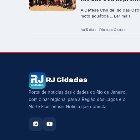
A Defesa Civil de Rio das Ostr
moto aquática ... Ler mais
há 5 dias · Rio das Ostras
RJ Cidades
Portal de notícias das cidades do Rio de Janeiro,
com olhar regional para a Região dos Lagos e o
Norte Fluminense. Notícia que conecta.