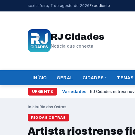
sexta-feira, 7 de agosto de 2026
Expediente
RJ Cidades
Notícia que conecta
INÍCIO
GERAL
CIDADES
TEMAS
Variedades
RJ Cidades estreia novo
URGENTE
Início
›
Rio das Ostras
RIO DAS OSTRAS
Artista riostrense f