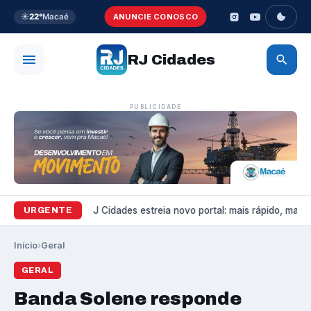
☀️
22°
Macaé
ANUNCIE CONOSCO
RJ Cidades
PUBLICIDADE
Variedades
RJ Cidades estreia novo portal: mais rápido, mais b
URGENTE
Início
›
Geral
GERAL
Banda Solene responde