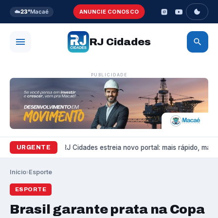
☁️
23°
Macaé
ANUNCIE CONOSCO
RJ Cidades
PUBLICIDADE
Variedades
RJ Cidades estreia novo portal: mais rápido, mais b
URGENTE
Início
›
Esporte
ESPORTE
Brasil garante prata na Copa