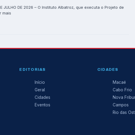
 JULHO DE 2026 – O Instituto Albatroz, que executa o Projeto de
r mais
EDITORIAS
CIDADES
Início
Macaé
Geral
Cabo Frio
Cidades
Nova Fribu
Eventos
Campos
Rio das Ost