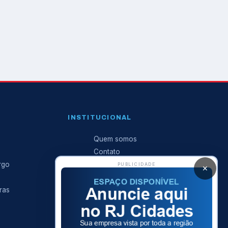
INSTITUCIONAL
Quem somos
Contato
rgo
Anuncie conosco
PUBLICIDADE
✕
Expediente
ras
Política de privacidade