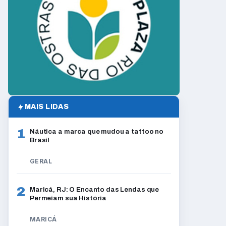
MAIS LIDAS
1
Náutica a marca que mudou a tattoo no
Brasil
GERAL
2
Maricá, RJ: O Encanto das Lendas que
Permeiam sua História
MARICÁ