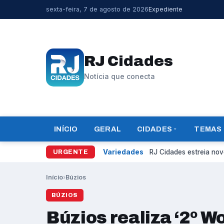
sexta-feira, 7 de agosto de 2026
Expediente
RJ Cidades
Notícia que conecta
INÍCIO
GERAL
CIDADES
TEMAS
Variedades
RJ Cidades estreia novo
URGENTE
Início
›
Búzios
BÚZIOS
Búzios realiza ‘2º 