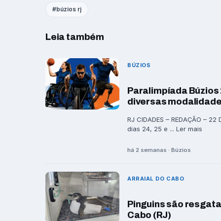
búzios rj
Leia também
BÚZIOS
Paralimpíada Búzios
diversas modalidade
RJ CIDADES – REDAÇÃO – 22 D
dias 24, 25 e ... Ler mais
há 2 semanas · Búzios
ARRAIAL DO CABO
Pinguins são resgata
Cabo (RJ)