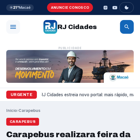
☀️
21°
Macaé
ANUNCIE CONOSCO
RJ Cidades
PUBLICIDADE
Variedades
RJ Cidades estreia novo portal: mais rápido, mais b
URGENTE
Início
›
Carapebus
CARAPEBUS
Carapebus realizara feira da