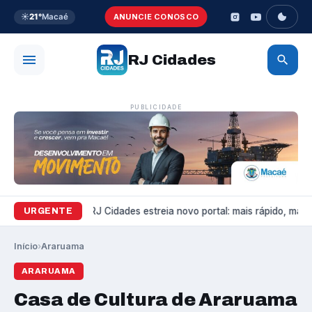
☀️
21°
Macaé
ANUNCIE CONOSCO
RJ Cidades
PUBLICIDADE
Variedades
RJ Cidades estreia novo portal: mais rápido, mais b
URGENTE
Início
›
Araruama
ARARUAMA
Casa de Cultura de Araruama