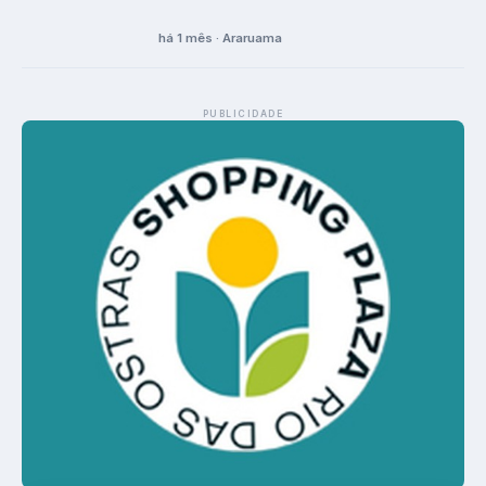
há 1 mês · Araruama
PUBLICIDADE