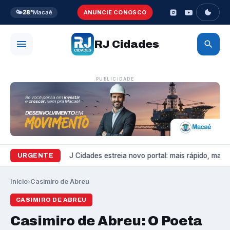
🌤️
28°
Macaé
ANUNCIE CONOSCO
RJ Cidades
PUBLICIDADE
Variedades
RJ Cidades estreia novo portal: mais rápido, mais b
URGENTE
Início
›
Casimiro de Abreu
CASIMIRO DE ABREU
Casimiro de Abreu: O Poeta