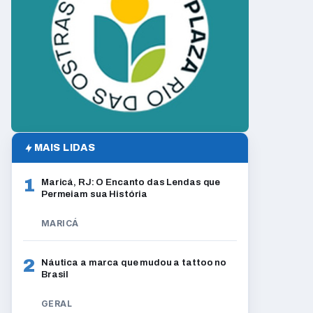
MAIS LIDAS
1
Maricá, RJ: O Encanto das Lendas que
Permeiam sua História
MARICÁ
2
Náutica a marca que mudou a tattoo no
Brasil
GERAL