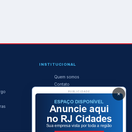
INSTITUCIONAL
Quem somos
Contato
rgo
Anuncie conosco
PUBLICIDADE
✕
Expediente
ras
Política de privacidade