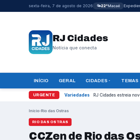
sexta-feira, 7 de agosto de 2026
🌤️
22°
Macaé
Expedie
RJ Cidades
Notícia que conecta
INÍCIO
GERAL
CIDADES
TEMAS
Variedades
RJ Cidades estreia novo
URGENTE
Início
›
Rio das Ostras
RIO DAS OSTRAS
CCZen de Rio das O