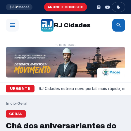
☀️
33°
Macaé
ANUNCIE CONOSCO
RJ Cidades
PUBLICIDADE
Variedades
RJ Cidades estreia novo portal: mais rápido, mais 
URGENTE
Início
›
Geral
GERAL
Chá dos aniversariantes do