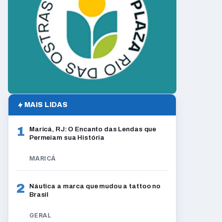
MAIS LIDAS
1
Maricá, RJ: O Encanto das Lendas que
Permeiam sua História
MARICÁ
2
Náutica a marca que mudou a tattoo no
Brasil
GERAL