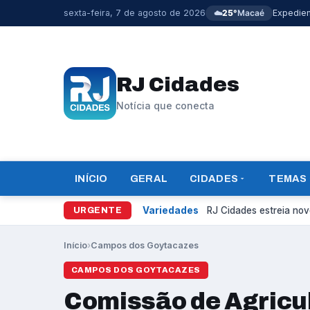
sexta-feira, 7 de agosto de 2026
☁️
25°
Macaé
Expedie
RJ Cidades
Notícia que conecta
INÍCIO
GERAL
CIDADES
TEMAS
Variedades
RJ Cidades estreia novo
URGENTE
Início
›
Campos dos Goytacazes
CAMPOS DOS GOYTACAZES
Comissão de Agricu