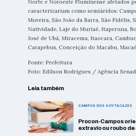
Norte e Noroeste Fluminense afetados pe
caracterizariam como semiáridos: Campos
Moreira, São João da Barra, São Fidélis,
Natividade, Laje do Muriaé, Itaperuna, B
José de Ubá, Miracema, Itaocara, Cambuc
Carapebus, Conceição do Macabu, Macaé
Fonte: Prefeitura
Foto: Edilson Rodrigues / Agência Sena
Leia também
CAMPOS DOS GOYTACAZES
Procon-Campos orien
extravio ou roubo d