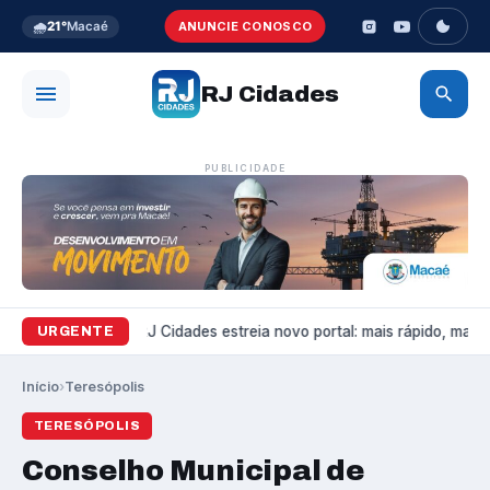
🌧️
21°
Macaé
ANUNCIE CONOSCO
RJ Cidades
PUBLICIDADE
Variedades
RJ Cidades estreia novo portal: mais rápido, mais b
URGENTE
Início
›
Teresópolis
TERESÓPOLIS
Conselho Municipal de