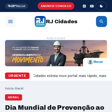
🌤️
29°
Macaé
ANUNCIE CONOSCO
RJ Cidades
PUBLICIDADE
Variedades
RJ Cidades estreia novo portal: mais rápido, mais bonit
URGENTE
Início
›
Geral
GERAL
Dia Mundial de Prevenção ao