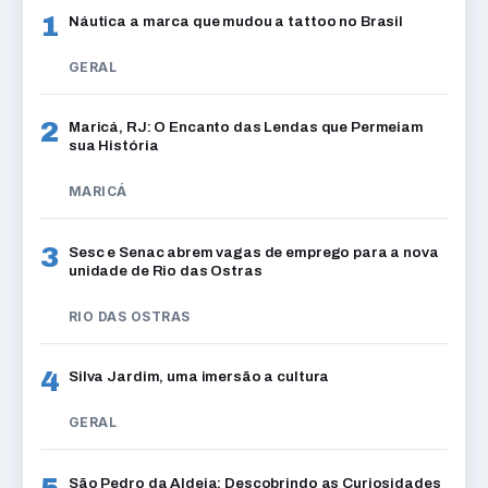
1
Náutica a marca que mudou a tattoo no Brasil
GERAL
2
Maricá, RJ: O Encanto das Lendas que Permeiam
sua História
MARICÁ
3
Sesc e Senac abrem vagas de emprego para a nova
unidade de Rio das Ostras
RIO DAS OSTRAS
4
Silva Jardim, uma imersão a cultura
GERAL
5
São Pedro da Aldeia: Descobrindo as Curiosidades