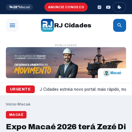
🌤️
28°
Macaé
ANUNCIE CONOSCO
RJ Cidades
PUBLICIDADE
Variedades
RJ Cidades estreia novo portal: mais rápido, mais b
URGENTE
Início
›
Macaé
MACAÉ
Expo Macaé 2026 terá Zezé Di