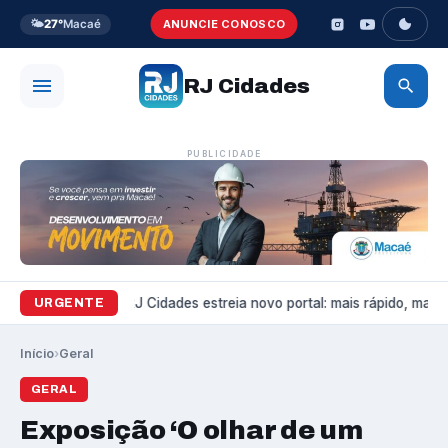
🌤️
27°
Macaé
ANUNCIE CONOSCO
RJ Cidades
PUBLICIDADE
Variedades
RJ Cidades estreia novo portal: mais rápido, mais bo
URGENTE
Início
›
Geral
GERAL
Exposição ‘O olhar de um