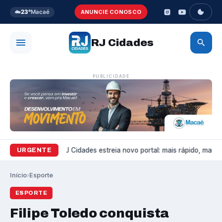
☁️
23°
Macaé
ANUNCIE CONOSCO
RJ Cidades
PUBLICIDADE
Variedades
RJ Cidades estreia novo portal: mais rápido, mais bo
URGENTE
Início
›
Esporte
ESPORTE
Filipe Toledo conquista