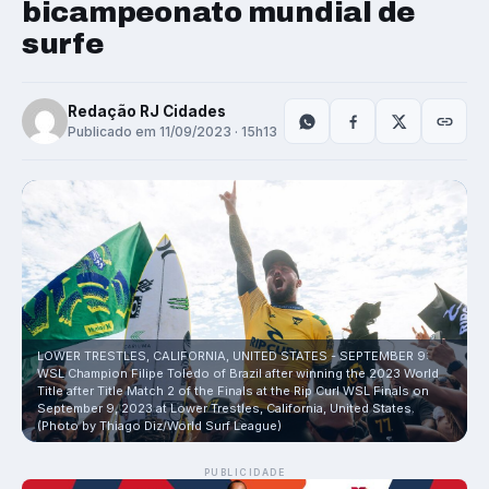
bicampeonato mundial de
surfe
Redação RJ Cidades
Publicado em 11/09/2023 · 15h13
LOWER TRESTLES, CALIFORNIA, UNITED STATES - SEPTEMBER 9:
WSL Champion Filipe Toledo of Brazil after winning the 2023 World
Title after Title Match 2 of the Finals at the Rip Curl WSL Finals on
September 9, 2023 at Lower Trestles, California, United States.
(Photo by Thiago Diz/World Surf League)
PUBLICIDADE