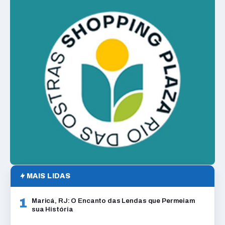
MAIS LIDAS
1
Maricá, RJ: O Encanto das Lendas que Permeiam
sua História