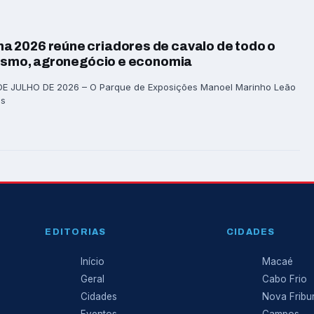
 2026 reúne criadores de cavalo de todo o
rismo, agronegócio e economia
E JULHO DE 2026 – O Parque de Exposições Manoel Marinho Leão
is
EDITORIAS
CIDADES
Início
Macaé
Geral
Cabo Frio
Cidades
Nova Fribu
Eventos
Campos