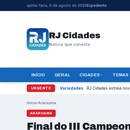
quinta-feira, 6 de agosto de 2026
Expediente
RJ Cidades
Notícia que conecta
INÍCIO
GERAL
CIDADES
TEMAS
Variedades
RJ Cidades estreia novo
URGENTE
Início
›
Araruama
ARARUAMA
Final do III Campeo