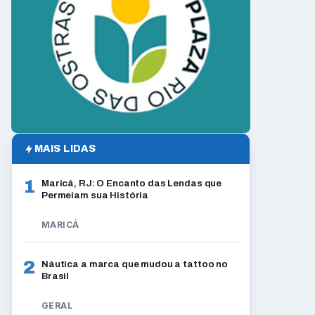
MAIS LIDAS
1
Maricá, RJ: O Encanto das Lendas que
Permeiam sua História
MARICÁ
2
Náutica a marca que mudou a tattoo no
Brasil
GERAL