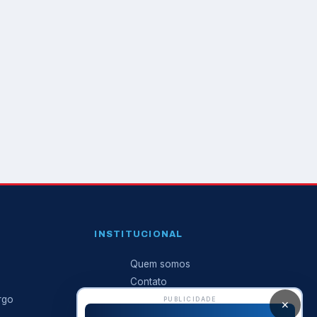
INSTITUCIONAL
Quem somos
Contato
rgo
Anuncie conosco
PUBLICIDADE
✕
Expediente