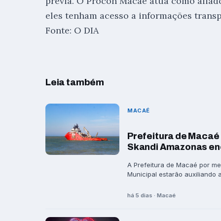
prévia. O Procon Macaé atua como alia
eles tenham acesso a informações transp
Fonte: O DIA
Leia também
MACAÉ
Prefeitura de Macaé 
Skandi Amazonas en
A Prefeitura de Macaé por me
Municipal estarão auxiliando a 
há 5 dias · Macaé