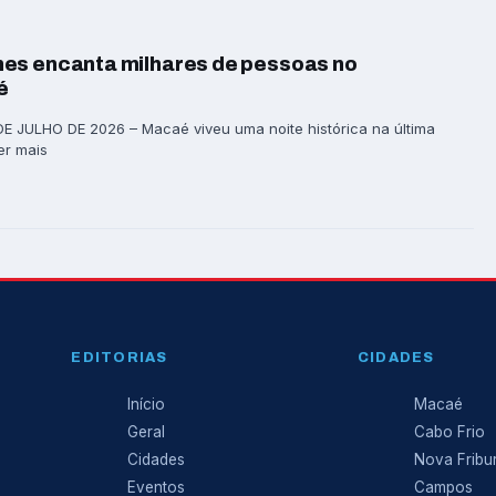
es encanta milhares de pessoas no
é
 JULHO DE 2026 – Macaé viveu uma noite histórica na última
Ler mais
EDITORIAS
CIDADES
Início
Macaé
Geral
Cabo Frio
Cidades
Nova Fribu
Eventos
Campos