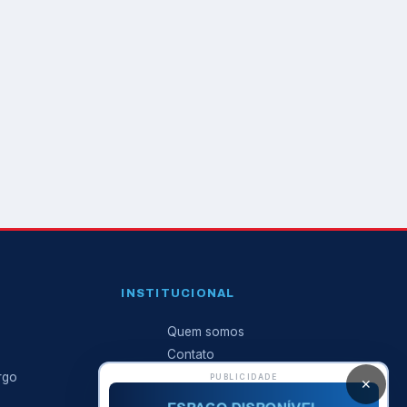
INSTITUCIONAL
Quem somos
Contato
rgo
Anuncie conosco
PUBLICIDADE
✕
Expediente