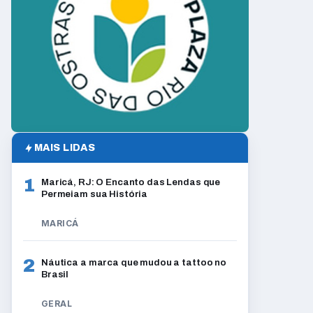
MAIS LIDAS
1
Maricá, RJ: O Encanto das Lendas que
Permeiam sua História
MARICÁ
2
Náutica a marca que mudou a tattoo no
Brasil
GERAL