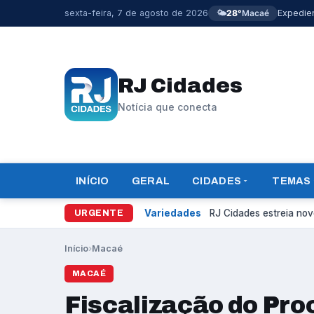
sexta-feira, 7 de agosto de 2026
🌤️
28°
Macaé
Expedie
RJ Cidades
Notícia que conecta
INÍCIO
GERAL
CIDADES
TEMAS
Variedades
RJ Cidades estreia novo
URGENTE
Início
›
Macaé
MACAÉ
Fiscalização do Pr