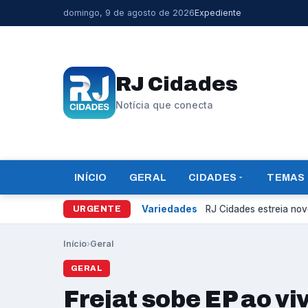
domingo, 9 de agosto de 2026
Expediente
RJ Cidades
Notícia que conecta
INÍCIO
GERAL
CIDADES
TEMAS
Variedades
RJ Cidades estreia novo
URGENTE
Início
›
Geral
GERAL
Frejat sobe EP ao vi