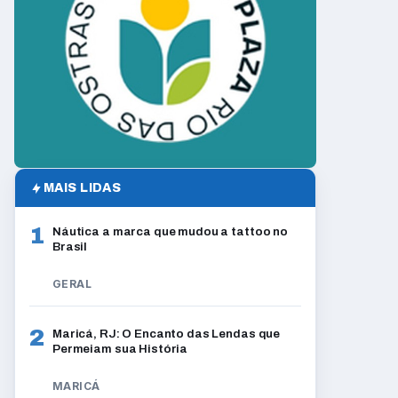
MAIS LIDAS
1
Náutica a marca que mudou a tattoo no
Brasil
GERAL
2
Maricá, RJ: O Encanto das Lendas que
Permeiam sua História
MARICÁ