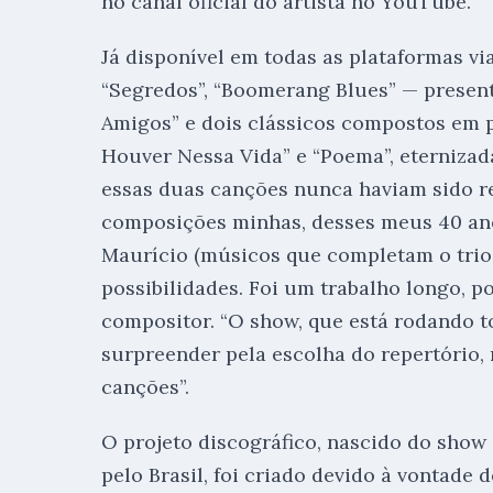
no canal oficial do artista no YouTube.
Já disponível em todas as plataformas v
“Segredos”, “Boomerang Blues” — present
Amigos” e dois clássicos compostos em
Houver Nessa Vida” e “Poema”, eternizad
essas duas canções nunca haviam sido re
composições minhas, desses meus 40 anos
Maurício (músicos que completam o trio 
possibilidades. Foi um trabalho longo, p
compositor. “O show, que está rodando t
surpreender pela escolha do repertório,
canções”.
O projeto discográfico, nascido do sho
pelo Brasil, foi criado devido à vontade