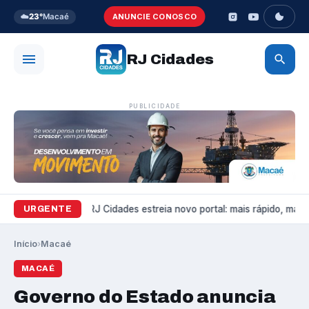
☁️
23°
Macaé
ANUNCIE CONOSCO
RJ Cidades
PUBLICIDADE
Variedades
RJ Cidades estreia novo portal: mais rápido, mais b
URGENTE
Início
›
Macaé
MACAÉ
Governo do Estado anuncia