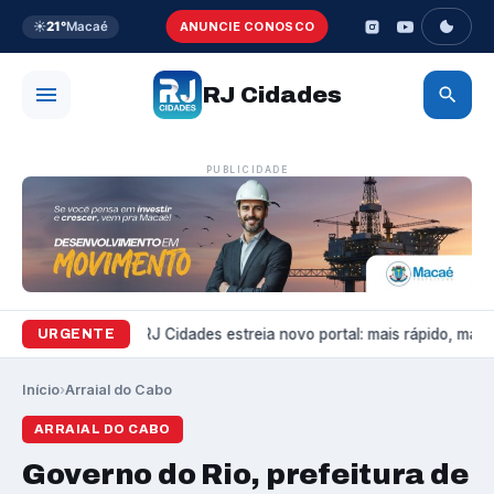
☀️
21°
Macaé
ANUNCIE CONOSCO
RJ Cidades
PUBLICIDADE
Variedades
RJ Cidades estreia novo portal: mais rápido, mais b
URGENTE
Início
›
Arraial do Cabo
ARRAIAL DO CABO
Governo do Rio, prefeitura de