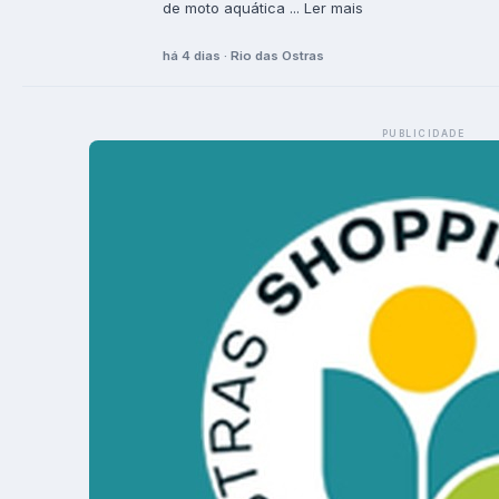
de moto aquática ... Ler mais
há 4 dias · Rio das Ostras
PUBLICIDADE