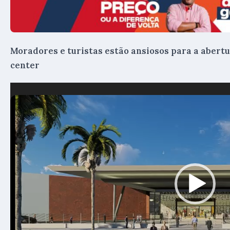
Moradores e turistas estão ansiosos para a abert
center
Tocador
de
vídeo