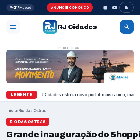
🌤️
21°
Macaé
ANUNCIE CONOSCO
RJ Cidades
PUBLICIDADE
Variedades
RJ Cidades estreia novo portal: mais rápido, mais boni
URGENTE
Início
›
Rio das Ostras
RIO DAS OSTRAS
Grande inauguração do Shoppi