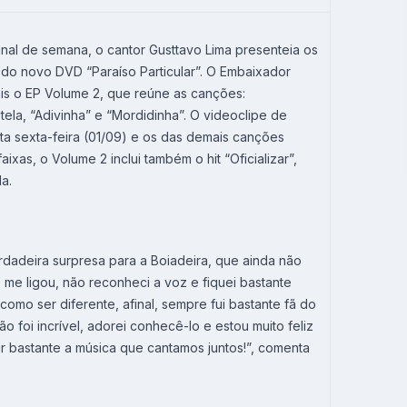
inal de semana, o cantor Gusttavo Lima presenteia os
 do novo DVD “Paraíso Particular”. O Embaixador
ais o EP Volume 2, que reúne as canções:
ela, “Adivinha” e “Mordidinha”. O videoclipe de
a sexta-feira (01/09) e os das demais canções
ixas, o Volume 2 inclui também o hit “Oficializar”,
a.
rdadeira surpresa para a Boiadeira, que ainda não
me ligou, não reconheci a voz e fiquei bastante
como ser diferente, afinal, sempre fui bastante fã do
o foi incrível, adorei conhecê-lo e estou muito feliz
ir bastante a música que cantamos juntos!”, comenta