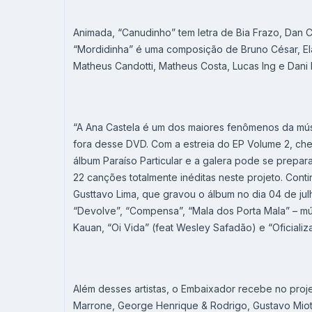
Animada, “Canudinho” tem letra de Bia Frazo, Dan C
“Mordidinha” é uma composição de Bruno César, Ela
Matheus Candotti, Matheus Costa, Lucas Ing e Dani 
“A Ana Castela é um dos maiores fenômenos da músi
fora desse DVD. Com a estreia do EP Volume 2, ch
álbum Paraíso Particular e a galera pode se prepara
22 canções totalmente inéditas neste projeto. Conti
Gusttavo Lima, que gravou o álbum no dia 04 de julh
“Devolve”, “Compensa”, “Mala dos Porta Mala” – mú
Kauan, “Oi Vida” (feat Wesley Safadão) e “Oficializ
Além desses artistas, o Embaixador recebe no pro
Marrone, George Henrique & Rodrigo, Gustavo Mioto