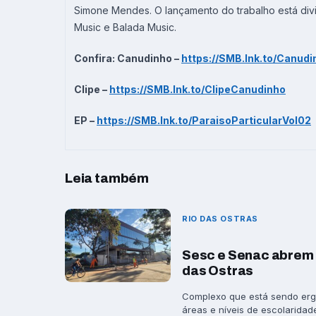
Simone Mendes. O lançamento do trabalho está divi
Music e Balada Music.
Confira:
Canudinho –
https://SMB.lnk.to/Canudi
Clipe –
https://SMB.lnk.to/
ClipeCanudinho
EP –
https://SMB.lnk.to/
ParaisoParticularVol02
Leia também
RIO DAS OSTRAS
Sesc e Senac abrem 
das Ostras
Complexo que está sendo ergu
áreas e níveis de escolaridade