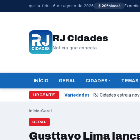
quinta-feira, 6 de agosto de 2026
☀️
29°
Macaé
Expedie
RJ Cidades
Notícia que conecta
INÍCIO
GERAL
CIDADES
TEMAS
Variedades
RJ Cidades estreia novo
URGENTE
Início
›
Geral
GERAL
Gusttavo Lima lanç