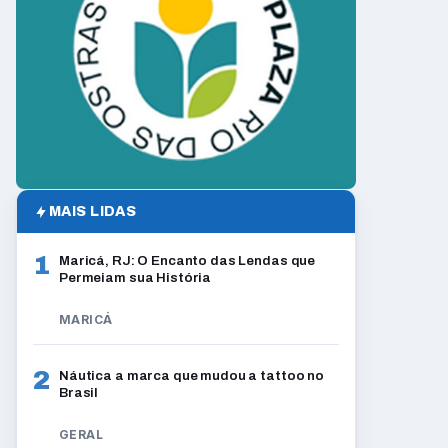
MAIS LIDAS
1
Maricá, RJ: O Encanto das Lendas que
Permeiam sua História
MARICÁ
2
Náutica a marca que mudou a tattoo no
Brasil
GERAL