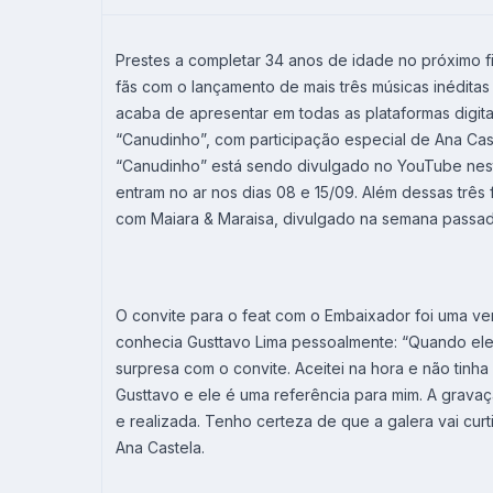
Prestes a completar 34 anos de idade no próximo f
fãs com o lançamento de mais três músicas inéditas
acaba de apresentar em todas as plataformas digit
“Canudinho”, com participação especial de Ana Cast
“Canudinho” está sendo divulgado no YouTube nest
entram no ar nos dias 08 e 15/09. Além dessas três fa
com Maiara & Maraisa, divulgado na semana passad
O convite para o feat com o Embaixador foi uma ve
conhecia Gusttavo Lima pessoalmente: “Quando ele 
surpresa com o convite. Aceitei na hora e não tinha 
Gusttavo e ele é uma referência para mim. A gravaçã
e realizada. Tenho certeza de que a galera vai curt
Ana Castela.