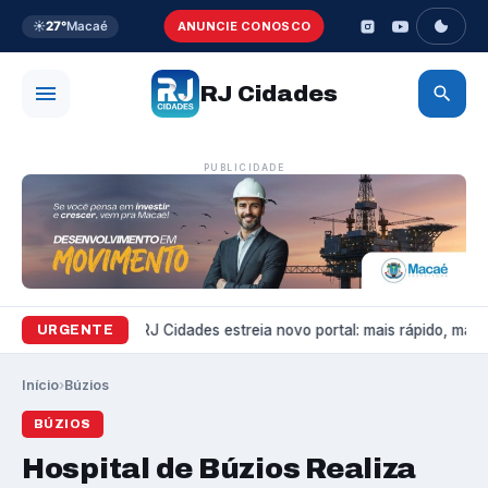
☀️
27°
Macaé
ANUNCIE CONOSCO
RJ Cidades
PUBLICIDADE
Variedades
RJ Cidades estreia novo portal: mais rápido, mais b
URGENTE
Início
›
Búzios
BÚZIOS
Hospital de Búzios Realiza