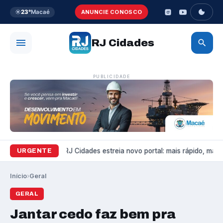
☀️
23°
Macaé
ANUNCIE CONOSCO
RJ Cidades
PUBLICIDADE
Variedades
RJ Cidades estreia novo portal: mais rápido, mais b
URGENTE
Início
›
Geral
GERAL
Jantar cedo faz bem pra