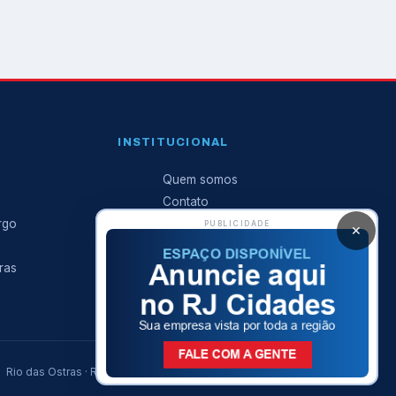
INSTITUCIONAL
Quem somos
Contato
rgo
Anuncie conosco
PUBLICIDADE
✕
Expediente
ras
Política de privacidade
Rio das Ostras · Região dos Lagos · Norte Fluminense — RJ