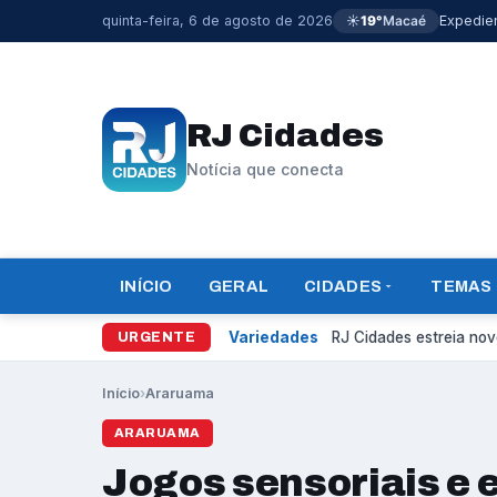
quinta-feira, 6 de agosto de 2026
☀️
19°
Macaé
Expedie
RJ Cidades
Notícia que conecta
INÍCIO
GERAL
CIDADES
TEMAS
Variedades
RJ Cidades estreia novo
URGENTE
Início
›
Araruama
ARARUAMA
Jogos sensoriais e 