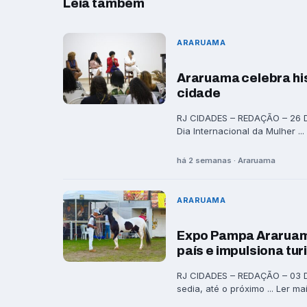
Leia também
ARARUAMA
Araruama celebra hi
cidade
RJ CIDADES – REDAÇÃO – 26 
Dia Internacional da Mulher ...
há 2 semanas · Araruama
ARARUAMA
Expo Pampa Araruama
país e impulsiona tu
RJ CIDADES – REDAÇÃO – 03 D
sedia, até o próximo ... Ler ma