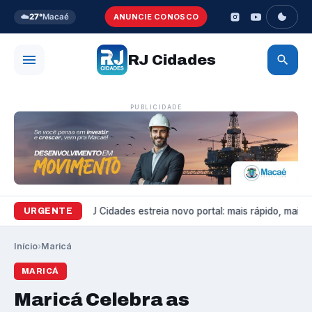
☁️
27°
Macaé
ANUNCIE CONOSCO
RJ Cidades
PUBLICIDADE
Variedades
RJ Cidades estreia novo portal: mais rápido, mais bo
URGENTE
Início
›
Maricá
MARICÁ
Maricá Celebra as